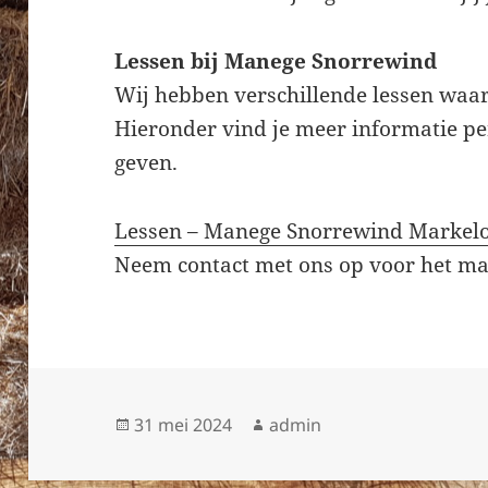
Lessen bij Manege Snorrewind
Wij hebben verschillende lessen waar
Hieronder vind je meer informatie per
geven.
Lessen – Manege Snorrewind Markel
Neem contact met ons op voor het ma
Geplaatst
Auteur
31 mei 2024
admin
op