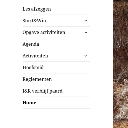
Les afzeggen
submenu
Start&Win
uitvouwen
submenu
Opgave activiteiten
uitvouwen
Agenda
submenu
Activiteiten
uitvouwen
Hoefsmid
Reglementen
I&R verblijf paard
Home