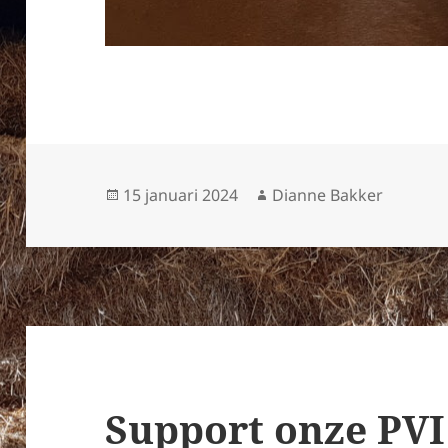
Geplaatst
Auteur
15 januari 2024
Dianne Bakker
op
Support onze PVI