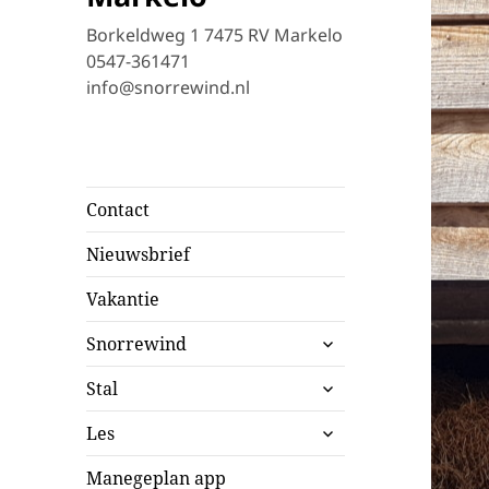
Borkeldweg 1 7475 RV Markelo
0547-361471
info@snorrewind.nl
Contact
Nieuwsbrief
Vakantie
submenu
Snorrewind
uitvouwen
submenu
Stal
uitvouwen
submenu
Les
uitvouwen
Manegeplan app