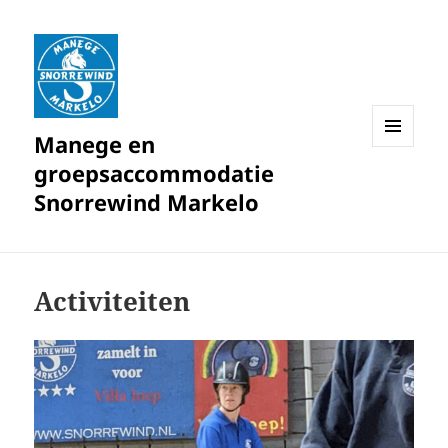
Manege en
MENU
groepsaccommodatie
EN
WIDGETS
Snorrewind Markelo
Activiteiten