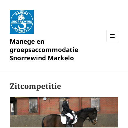
Manege en
MENU
groepsaccommodatie
EN
WIDGETS
Snorrewind Markelo
Zitcompetitie