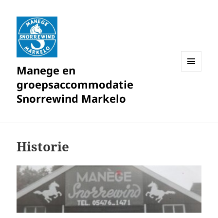
Manege en
MENU
groepsaccommodatie
EN
WIDGETS
Snorrewind Markelo
Historie