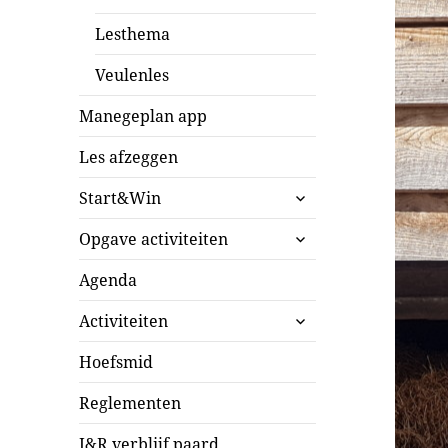
Lesthema
Veulenles
Manegeplan app
Les afzeggen
submenu
Start&Win
uitvouwen
submenu
Opgave activiteiten
uitvouwen
Agenda
submenu
Activiteiten
uitvouwen
Hoefsmid
Reglementen
I&R verblijf paard