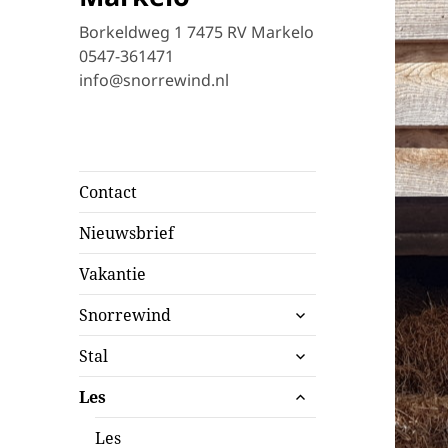
Borkeldweg 1 7475 RV Markelo
0547-361471
info@snorrewind.nl
Contact
Nieuwsbrief
Vakantie
submenu
Snorrewind
uitvouwen
submenu
Stal
uitvouwen
submenu
Les
uitvouwen
Les