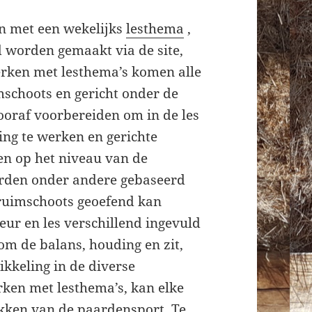
n met een wekelijks
lesthema
,
 worden gemaakt via de site,
erken met lesthema’s komen alle
schoots en gericht onder de
ooraf voorbereiden om in de les
ing te werken en gerichte
en op het niveau van de
orden onder andere gebaseerd
r ruimschoots geoefend kan
ur en les verschillend ingevuld
om de balans, houding en zit,
ikkeling in de diverse
rken met lesthema’s, kan elke
akken van de paardensport. Te