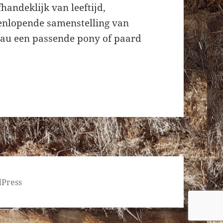
fhandeklijk van leeftijd,
eenlopende samenstelling van
eau een passende pony of paard
dPress