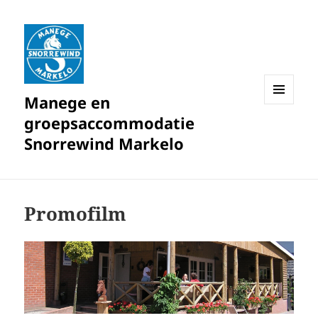
Manege en
MENU
groepsaccommodatie
EN
WIDGETS
Snorrewind Markelo
Promofilm