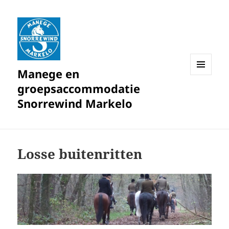
Manege en
MENU
groepsaccommodatie
EN
WIDGETS
Snorrewind Markelo
Losse buitenritten