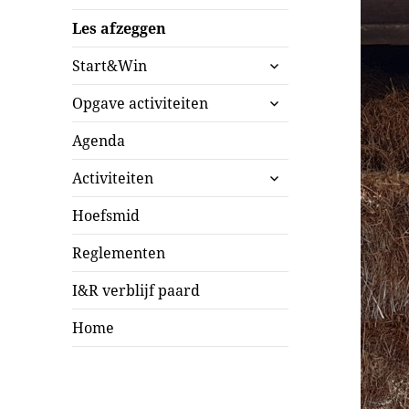
Les afzeggen
submenu
Start&Win
uitvouwen
submenu
Opgave activiteiten
uitvouwen
Agenda
submenu
Activiteiten
uitvouwen
Hoefsmid
Reglementen
I&R verblijf paard
Home