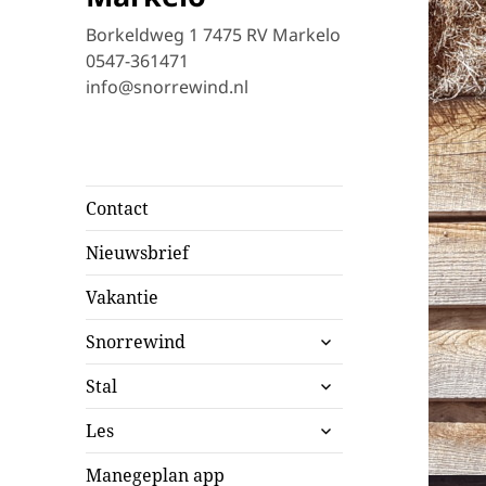
Borkeldweg 1 7475 RV Markelo
0547-361471
info@snorrewind.nl
Contact
Nieuwsbrief
Vakantie
submenu
Snorrewind
uitvouwen
submenu
Stal
uitvouwen
submenu
Les
uitvouwen
Manegeplan app