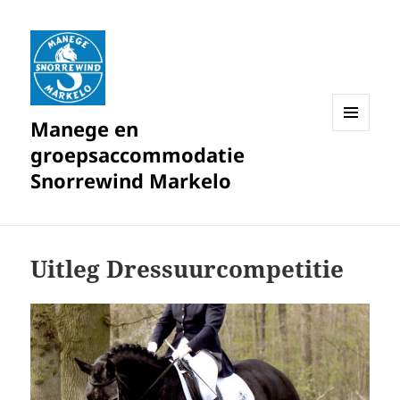
Manege en
MENU
groepsaccommodatie
EN
WIDGETS
Snorrewind Markelo
Uitleg Dressuurcompetitie