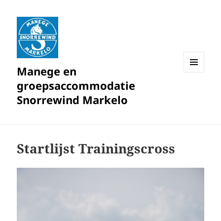
Manege en
MENU
groepsaccommodatie
EN
WIDGETS
Snorrewind Markelo
Startlijst Trainingscross