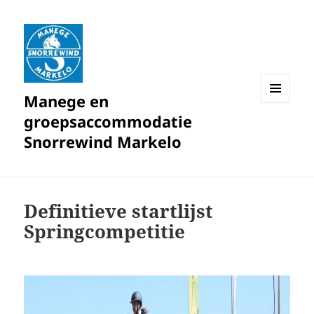
Manege en
MENU
groepsaccommodatie
EN
WIDGETS
Snorrewind Markelo
Definitieve startlijst
Springcompetitie