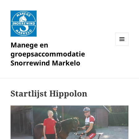
Manege en
MENU
groepsaccommodatie
EN
WIDGETS
Snorrewind Markelo
Startlijst Hippolon