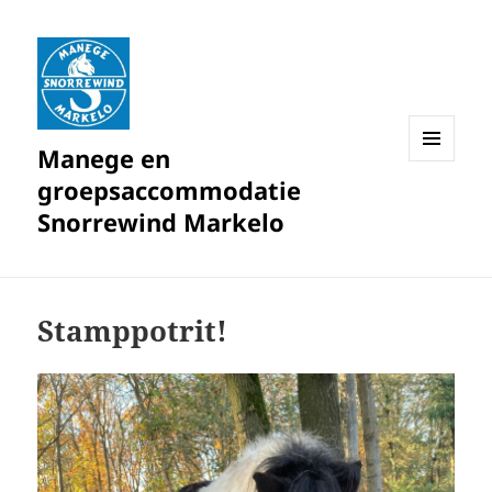
Manege en
MENU
groepsaccommodatie
EN
WIDGETS
Snorrewind Markelo
Stamppotrit!