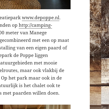
reatiepark
www.depoppe.nl
.
vinden op
http://camping-
 500 meter van Manege
n gecombineerd met een op maat
talling van een eigen paard of
epark de Poppe liggen
natuurgebieden met mooie
delroutes, maar ook vlakbij de
 Op het park maar ook in de
uurlijk is het chalet ook te
ts met paarden willen doen.