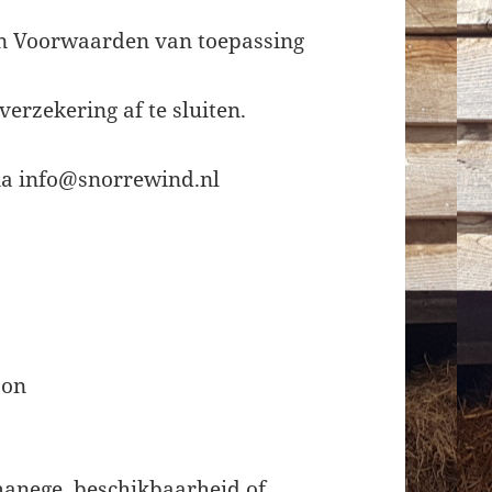
on Voorwaarden van toepassing
erzekering af te sluiten.
via info@snorrewind.nl
oon
 manege, beschikbaarheid of