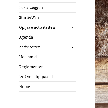
Les afzeggen
submenu
Start&Win
uitvouwen
submenu
Opgave activiteiten
uitvouwen
Agenda
submenu
Activiteiten
uitvouwen
Hoefsmid
Reglementen
I&R verblijf paard
Home