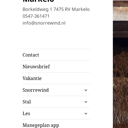
Borkeldweg 1 7475 RV Markelo
0547-361471
info@snorrewind.nl
Contact
Nieuwsbrief
Vakantie
submenu
Snorrewind
uitvouwen
submenu
Stal
uitvouwen
submenu
Les
uitvouwen
Manegeplan app