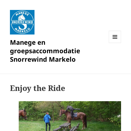
Manege en
MENU
groepsaccommodatie
EN
WIDGETS
Snorrewind Markelo
Enjoy the Ride